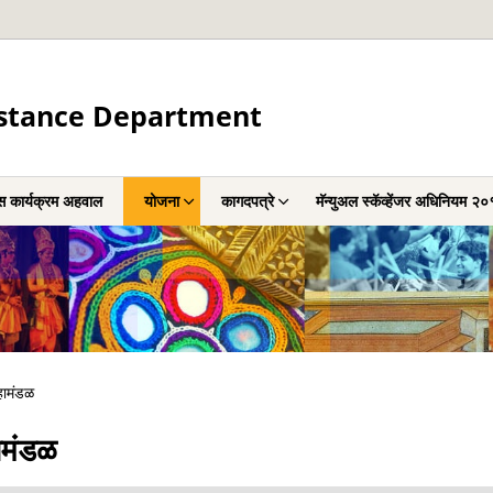
sistance Department
 कार्यक्रम अहवाल
योजना
कागदपत्रे
मॅन्युअल स्कॅव्हेंजर अधिनियम २
महामंडळ
हामंडळ