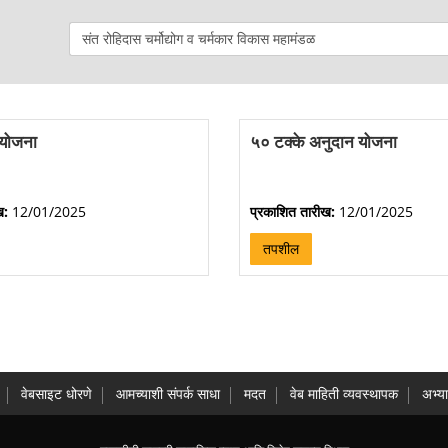
 योजना
५० टक्के अनुदान योजना
ख:
12/01/2025
प्रकाशित तारीख:
12/01/2025
तपशील
वेबसाइट धोरणे
आमच्याशी संपर्क साधा
मदत
वेब माहिती व्यवस्थापक
अभ्य