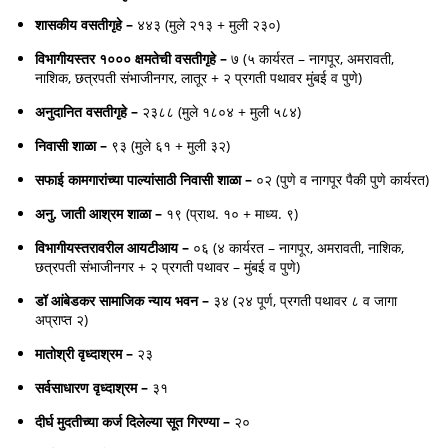
शासकीय वसतीगृहे –
४४३ (मुले २१३ + मुली २३०)
विभागीयस्तर १००० क्षमतेची वसतीगृहे –
७ (५ कार्यरत – नागपूर, अमरावती,
नाशिक, छत्रपती संभाजीनगर, लातूर + २ प्रगती पथावर मुंबई व पुणे)
अनुदानित वसतीगृहे –
२३८८ (मुले १८०४ + मुली ५८४)
निवासी शाळा –
९३ (मुले ६१ + मुली ३२)
सफाई कामगारांच्या पाल्यांसाठी निवासी शाळा –
०२ (पुणे व नागपूर पैकी पुणे कार्यरत)
अनु. जाती आश्रम शाळा –
१९ (प्राथ. १० + माध्य. ९)
विभागीयस्तरावरील आयटीआय –
०६ (४ कार्यरत – नागपूर, अमरावती, नाशिक,
छत्रपती संभाजीनगर + २ प्रगती पथावर – मुंबई व पुणे)
डॉ आंबेडकर सामाजिक न्याय भवन –
३४ (२४ पूर्ण, प्रगती पथावर ८ व जागा
अप्राप्त २)
मातोश्री वृध्दाश्रम –
२३
सर्वसाधारण वृध्दाश्रम –
३१
दीर्घ मुदतीच्या कर्ज दिलेल्या सूत गिरण्या –
२०