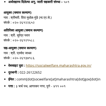
अर्थसहाय्य‍ दिलेल्या अनु. जाती सहकारी संस्था –
५०१
आयुक्त (समाज कल्याण)
नाव : श्रीमती. दिपा मुधोळ-मुंडे (भा.प्र.से.)
संपर्क : ०२०-२६१२२६५२
अतिरिक्त आयुक्त (समाज कल्याण)
नाव : श्री. सुरेंद्र पवार
संपर्क : ०२०-२६१२१५८८
सह-आयुक्त (समाज कल्याण)
नाव : श्री. प्रमोद जाधव
संपर्क : ०२०-२६१३७१८६
वेबसाइट दुवा :
https://socialwelfare.maharashtra.gov.in/
दूरध्वनी :
022-26122652
ईमेल :
comm[dot]socwelfare[at]maharashtra[dot]gov[dot]in
पत्ता :
३ चर्च पथ, आगरकर नगर, पुणे - ४११ ००१